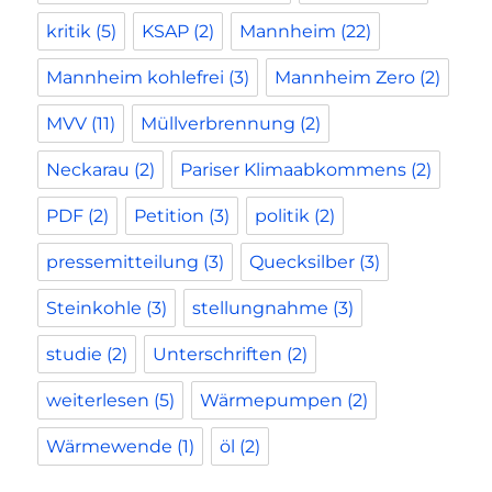
kritik
(5)
KSAP
(2)
Mannheim
(22)
Mannheim kohlefrei
(3)
Mannheim Zero
(2)
MVV
(11)
Müllverbrennung
(2)
Neckarau
(2)
Pariser Klimaabkommens
(2)
PDF
(2)
Petition
(3)
politik
(2)
pressemitteilung
(3)
Quecksilber
(3)
Steinkohle
(3)
stellungnahme
(3)
studie
(2)
Unterschriften
(2)
weiterlesen
(5)
Wärmepumpen
(2)
Wärmewende
(1)
öl
(2)