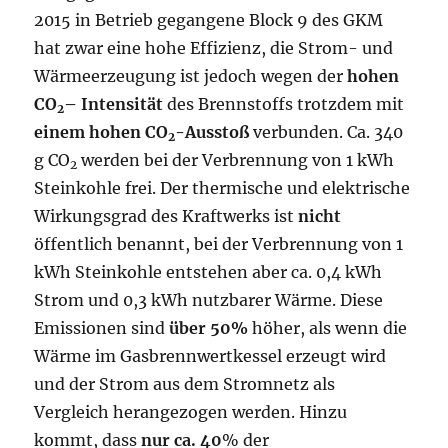
2015 in Betrieb gegangene Block 9 des GKM
hat zwar eine hohe Effizienz, die Strom- und
Wärmeerzeugung ist jedoch wegen der
hohen
CO
– Intensität
des Brennstoffs trotzdem mit
2
einem hohen CO
-Ausstoß
verbunden. Ca. 340
2
g CO
werden bei der Verbrennung von 1 kWh
2
Steinkohle frei. Der thermische und elektrische
Wirkungsgrad des Kraftwerks ist
nicht
öffentlich benannt, bei der Verbrennung von 1
kWh Steinkohle entstehen aber ca. 0,4 kWh
Strom und 0,3 kWh nutzbarer Wärme. Diese
Emissionen sind
über 50%
höher, als wenn die
Wärme im Gasbrennwertkessel erzeugt wird
und der Strom aus dem Stromnetz als
Vergleich herangezogen werden. Hinzu
kommt, dass
nur ca. 40
% der