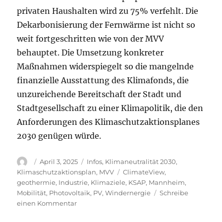
privaten Haushalten wird zu 75% verfehlt. Die
Dekarbonisierung der Fernwärme ist nicht so
weit fortgeschritten wie von der MVV
behauptet. Die Umsetzung konkreter
Maßnahmen widerspiegelt so die mangelnde
finanzielle Ausstattung des Klimafonds, die
unzureichende Bereitschaft der Stadt und
Stadtgesellschaft zu einer Klimapolitik, die den
Anforderungen des Klimaschutzaktionsplanes
2030 genügen würde.
Autor
Veröffentlicht
Kategorien
April 3, 2025
Infos
,
Klimaneutralität 2030
,
am
Schlagwörter
Klimaschutzaktionsplan
,
MVV
ClimateView
,
geothermie
,
Industrie
,
Klimaziele
,
KSAP
,
Mannheim
,
Mobilität
,
Photovoltaik
,
PV
,
Windernergie
Schreibe
zu
einen Kommentar
Wie