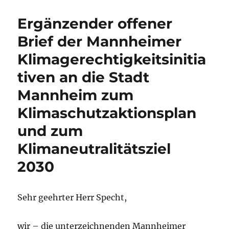
ClimateView
das
Ergänzender offener
Verfehlen
der
Brief der Mannheimer
Mannheimer
Klimagerechtigkeitsinitia
Klimaziele
zeigt
tiven an die Stadt
Mannheim zum
Klimaschutzaktionsplan
und zum
Klimaneutralitätsziel
2030
Sehr geehrter Herr Specht,
wir – die unterzeichnenden Mannheimer