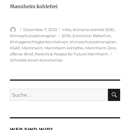
Mannheim kohlefrei
Autor
Veröffentlicht
Kategorien
Dezember 7, 2023
Infos
,
Klimaneutralität 2030
,
am
Schlagwörter
Klimaschutzaktionsplan
2030
,
Extinction Rebellion
,
Klimagerechtigkeitsinitiativen
,
klimaschutzaktionsplan
,
KSAP
,
Mannheim
,
Mannheim kohlefrei
,
Mannheim Zero
,
offener Brief
,
Parents & People for Future Mannheim
zu
Schreibe einen Kommentar
Ergänzender
offener
Brief
der
Mannheimer
SU
Suche
Klimagerechtigkeitsinitiativen
nach:
an
die
Stadt
Mannheim
zum
WER SIND WIR?