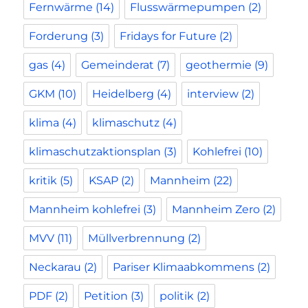
Fernwärme
(14)
Flusswärmepumpen
(2)
Forderung
(3)
Fridays for Future
(2)
gas
(4)
Gemeinderat
(7)
geothermie
(9)
GKM
(10)
Heidelberg
(4)
interview
(2)
klima
(4)
klimaschutz
(4)
klimaschutzaktionsplan
(3)
Kohlefrei
(10)
kritik
(5)
KSAP
(2)
Mannheim
(22)
Mannheim kohlefrei
(3)
Mannheim Zero
(2)
MVV
(11)
Müllverbrennung
(2)
Neckarau
(2)
Pariser Klimaabkommens
(2)
PDF
(2)
Petition
(3)
politik
(2)