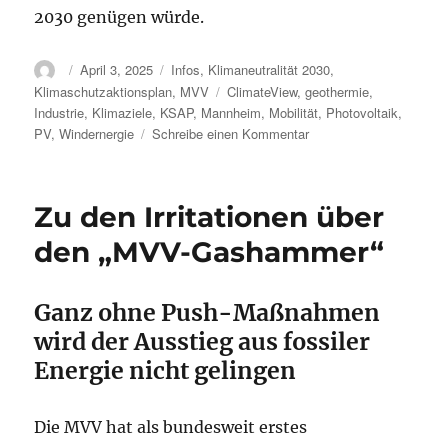
2030 genügen würde.
Autor
Veröffentlicht
Kategorien
April 3, 2025
Infos
,
Klimaneutralität 2030
,
am
Schlagwörter
Klimaschutzaktionsplan
,
MVV
ClimateView
,
geothermie
,
Industrie
,
Klimaziele
,
KSAP
,
Mannheim
,
Mobilität
,
Photovoltaik
,
zu
PV
,
Windernergie
Schreibe einen Kommentar
Wie
ClimateView
das
Zu den Irritationen über
Verfehlen
der
den „MVV-Gashammer“
Mannheimer
Klimaziele
zeigt
Ganz ohne Push-Maßnahmen
wird der Ausstieg aus fossiler
Energie nicht gelingen
Die MVV hat als bundesweit erstes