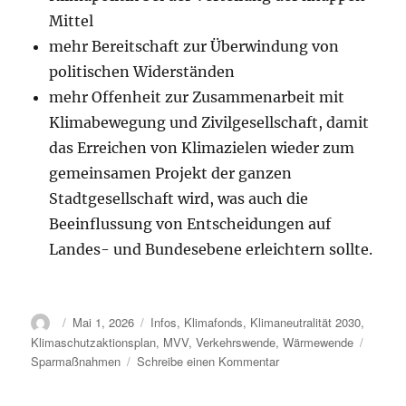
Mittel
mehr Bereitschaft zur Überwindung von
politischen Widerständen
mehr Offenheit zur Zusammenarbeit mit
Klimabewegung und Zivilgesellschaft, damit
das Erreichen von Klimazielen wieder zum
gemeinsamen Projekt der ganzen
Stadtgesellschaft wird, was auch die
Beeinflussung von Entscheidungen auf
Landes- und Bundesebene erleichtern sollte.
Autor
Veröffentlicht
Kategorien
Mai 1, 2026
Infos
,
Klimafonds
,
Klimaneutralität 2030
,
am
Schlag
Klimaschutzaktionsplan
,
MVV
,
Verkehrswende
,
Wärmewende
zu
Sparmaßnahmen
Schreibe einen Kommentar
Was
bleibt