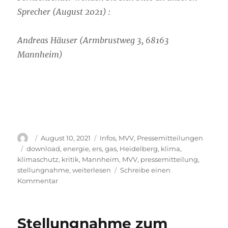
Sprecher (August 2021) :
Andreas Häuser (Armbrustweg 3, 68163
Mannheim)
Autor
Veröffentlicht
Kategorien
August 10, 2021
Infos
,
MVV
,
Pressemitteilungen
am
Schlagwörter
download
,
energie
,
ers
,
gas
,
Heidelberg
,
klima
,
klimaschutz
,
kritik
,
Mannheim
,
MVV
,
pressemitteilung
,
stellungnahme
,
weiterlesen
Schreibe einen
zu
Kommentar
Kritische
Bewertung
der
Stellungnahme zum
Energierahmenstudie