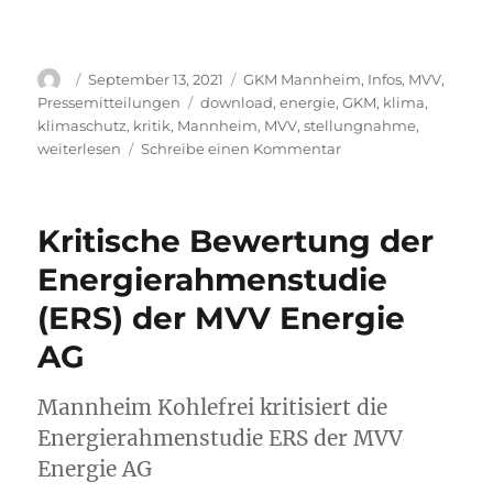
Autor
Veröffentlicht
Kategorien
September 13, 2021
GKM Mannheim
,
Infos
,
MVV
,
am
Schlagwörter
Pressemitteilungen
download
,
energie
,
GKM
,
klima
,
klimaschutz
,
kritik
,
Mannheim
,
MVV
,
stellungnahme
,
zu
weiterlesen
Schreibe einen Kommentar
Stellungnahme
zu
den
Kritische Bewertung der
Plänen
der
Energierahmenstudie
MVV
(ERS) der MVV Energie
Energie
AG
AG
2021
Mannheim Kohlefrei kritisiert die
Energierahmenstudie ERS der MVV
Energie AG