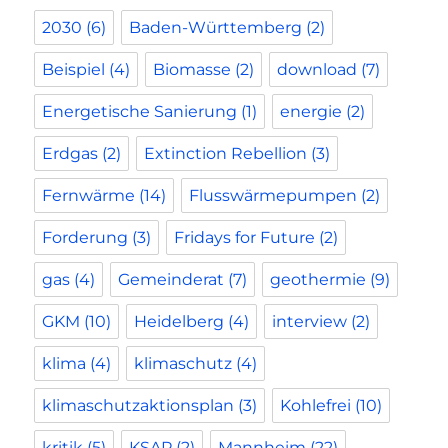
2030
(6)
Baden-Württemberg
(2)
Beispiel
(4)
Biomasse
(2)
download
(7)
Energetische Sanierung
(1)
energie
(2)
Erdgas
(2)
Extinction Rebellion
(3)
Fernwärme
(14)
Flusswärmepumpen
(2)
Forderung
(3)
Fridays for Future
(2)
gas
(4)
Gemeinderat
(7)
geothermie
(9)
GKM
(10)
Heidelberg
(4)
interview
(2)
klima
(4)
klimaschutz
(4)
klimaschutzaktionsplan
(3)
Kohlefrei
(10)
kritik
(5)
KSAP
(2)
Mannheim
(22)