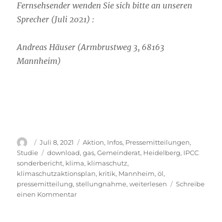
Fernsehsender wenden Sie sich bitte an unseren
Sprecher (Juli 2021) :
Andreas Häuser (Armbrustweg 3, 68163
Mannheim)
Autor
Veröffentlicht
Kategorien
Juli 8, 2021
Aktion
,
Infos
,
Pressemitteilungen
,
am
Schlagwörter
Studie
download
,
gas
,
Gemeinderat
,
Heidelberg
,
IPCC
sonderbericht
,
klima
,
klimaschutz
,
klimaschutzaktionsplan
,
kritik
,
Mannheim
,
öl
,
pressemitteilung
,
stellungnahme
,
weiterlesen
Schreibe
zu
einen Kommentar
Stellungnahme
zum