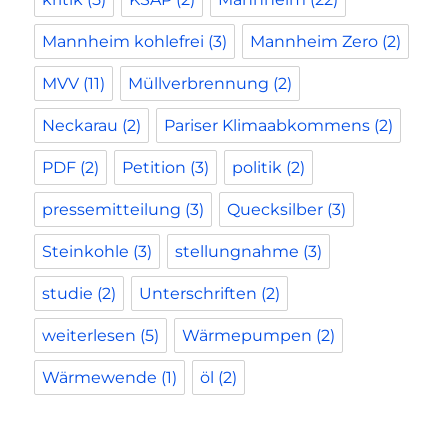
Mannheim kohlefrei
(3)
Mannheim Zero
(2)
MVV
(11)
Müllverbrennung
(2)
Neckarau
(2)
Pariser Klimaabkommens
(2)
PDF
(2)
Petition
(3)
politik
(2)
pressemitteilung
(3)
Quecksilber
(3)
Steinkohle
(3)
stellungnahme
(3)
studie
(2)
Unterschriften
(2)
weiterlesen
(5)
Wärmepumpen
(2)
Wärmewende
(1)
öl
(2)