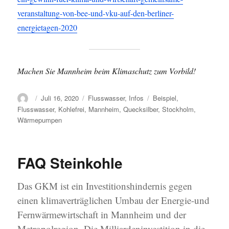
veranstaltung-von-bee-und-vku-auf-den-berliner-
energietagen-2020
Machen Sie Mannheim beim Klimaschutz zum Vorbild!
Autor
Veröffentlicht
Kategorien
Schlagwörter
Juli 16, 2020
Flusswasser
,
Infos
Beispiel
,
am
Flusswasser
,
Kohlefrei
,
Mannheim
,
Quecksilber
,
Stockholm
,
Wärmepumpen
FAQ Steinkohle
Das GKM ist ein Investitionshindernis gegen
einen klimaverträglichen Umbau der Energie-und
Fernwärmewirtschaft in Mannheim und der
Metropolregion. Die Milliardeninvestition in die