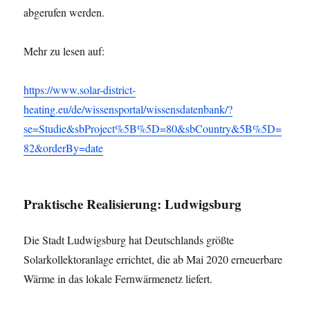
abgerufen werden.
Mehr zu lesen auf:
https://www.solar-district-
heating.eu/de/wissensportal/wissensdatenbank/?
se=Studie&sbProject%5B%5D=80&sbCountry&5B%5D=
82&orderBy=date
Praktische Realisierung
: Ludwigsburg
Die Stadt Ludwigsburg hat Deutschlands größte
Solarkollektoranlage errichtet, die ab Mai 2020 erneuerbare
Wärme in das lokale Fernwärmenetz liefert.