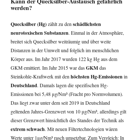
Kann der Quecksilber-Austausch gefährlich
werden?
Quecksilber (Hg)
schädlichsten
zählt zu den
neurotoxischen Substanzen
. Einmal in der Atmosphäre,
breitet sich Quecksilber weiträumig und über weite
Distanzen in der Umwelt und folglich im menschlichen
Körper aus. Im Jahr 2017 wurden 122 kg Hg aus dem
GKM
GKM emittiert. Im Jahr 2015 war das
das
höchsten Hg-Emissionen
Steinkohle-Kraftwerk mit den
in
Deutschland
. Damals lagen die spezifischen Hg-
Emissionen bei 5,48 μg/Nm³ (Fracht pro Normvolumen).
Das liegt zwar unter dem seit 2019 in Deutschland
geltenden Jahres-Grenzwert von 10 μg/Nm³, allerdings gilt
dieser Grenzwert hinsichtlich des Standes der Technik als
extrem schwach
. Mit neuen Filtertechnologien wären
Werte unter 1μg/Nm³ rasch umsetzbar. Zum Vergleich: In