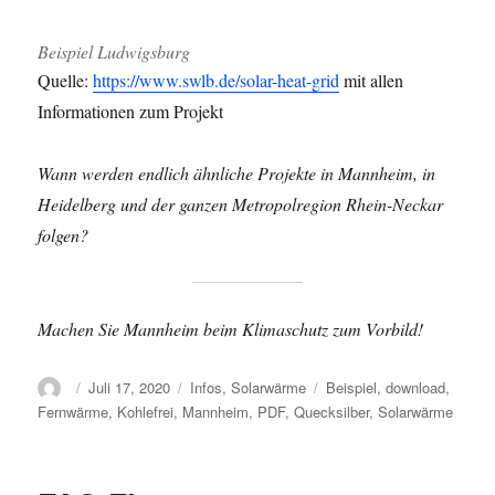
Beispiel Ludwigsburg
Quelle:
https://www.swlb.de/solar-heat-grid
mit allen
Informationen zum Projekt
Wann werden endlich ähnliche Projekte in Mannheim, in
Heidelberg und der ganzen Metropolregion Rhein-Neckar
folgen?
Machen Sie Mannheim beim Klimaschutz zum Vorbild!
Autor
Veröffentlicht
Kategorien
Schlagwörter
Juli 17, 2020
Infos
,
Solarwärme
Beispiel
,
download
,
am
Fernwärme
,
Kohlefrei
,
Mannheim
,
PDF
,
Quecksilber
,
Solarwärme