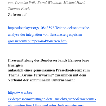
von Veronika Wilk, Bernd Windholz, Michael Hartl,
Thomas Fleckl
Zu lesen auf:
https://docplayer.org/10843592-Techno-oekonomische-
analyse-der-integration-von-flusswassergespeisten-
grosswaermepumpen-in-fw-netzen.html
Pressemittelung des Bundesverbands Erneuerbare
Energien
anlässlich einer gemeinsamen Pressekonferenz zum
Thema „Grüne Fernwärme“
zusammen mit dem
Verband der kommunalen Unternehmen
:
https://www.bee-
ev.de/presse/mitteilungen/detailansicht/gruene-fernwaerme-
ein-gewinn-fuer-klima-und-wirtschaft-gemeinsame-