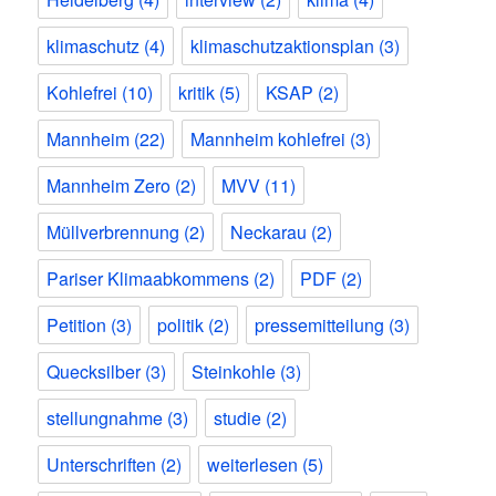
klimaschutz
(4)
klimaschutzaktionsplan
(3)
Kohlefrei
(10)
kritik
(5)
KSAP
(2)
Mannheim
(22)
Mannheim kohlefrei
(3)
Mannheim Zero
(2)
MVV
(11)
Müllverbrennung
(2)
Neckarau
(2)
Pariser Klimaabkommens
(2)
PDF
(2)
Petition
(3)
politik
(2)
pressemitteilung
(3)
Quecksilber
(3)
Steinkohle
(3)
stellungnahme
(3)
studie
(2)
Unterschriften
(2)
weiterlesen
(5)