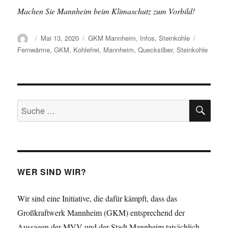
Machen Sie Mannheim beim Klimaschutz zum Vorbild!
Autor
Veröffentlicht
Kategorien
Schlagwör
Mai 13, 2020
GKM Mannheim
,
Infos
,
Steinkohle
am
Fernwärme
,
GKM
,
Kohlefrei
,
Mannheim
,
Quecksilber
,
Steinkohle
SU
Suche
nach:
WER SIND WIR?
Wir sind eine Initiative, die dafür kämpft, dass das
Großkraftwerk Mannheim (GKM) entsprechend der
Aussagen der MVV und der Stadt Mannheim tatsächlich