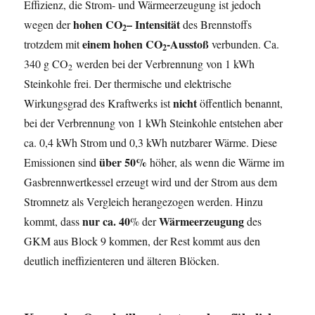
Effizienz, die Strom- und Wärmeerzeugung ist jedoch
hohen CO
– Intensität
wegen der
des Brennstoffs
2
einem hohen CO
-Ausstoß
trotzdem mit
verbunden. Ca.
2
340 g CO
werden bei der Verbrennung von 1 kWh
2
Steinkohle frei. Der thermische und elektrische
nicht
Wirkungsgrad des Kraftwerks ist
öffentlich benannt,
bei der Verbrennung von 1 kWh Steinkohle entstehen aber
ca. 0,4 kWh Strom und 0,3 kWh nutzbarer Wärme. Diese
über 50%
Emissionen sind
höher, als wenn die Wärme im
Gasbrennwertkessel erzeugt wird und der Strom aus dem
Stromnetz als Vergleich herangezogen werden. Hinzu
nur ca. 40
Wärmeerzeugung
kommt, dass
% der
des
GKM aus Block 9 kommen, der Rest kommt aus den
deutlich ineffizienteren und älteren Blöcken.