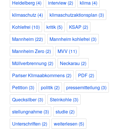
Heidelberg
(4)
interview
(2)
klima
(4)
klimaschutz
(4)
klimaschutzaktionsplan
(3)
Kohlefrei
(10)
kritik
(5)
KSAP
(2)
Mannheim
(22)
Mannheim kohlefrei
(3)
Mannheim Zero
(2)
MVV
(11)
Müllverbrennung
(2)
Neckarau
(2)
Pariser Klimaabkommens
(2)
PDF
(2)
Petition
(3)
politik
(2)
pressemitteilung
(3)
Quecksilber
(3)
Steinkohle
(3)
stellungnahme
(3)
studie
(2)
Unterschriften
(2)
weiterlesen
(5)