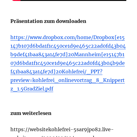
Präsentation zum downloaden
https://www.dropbox.com/home/Dropbox{e15
147b107d6bda1f1c450ce1d9e465c22ad0fd43b04
b9def41baa843a14fe7d}20Mannheim{e15147b1
07d6bda1f1c450ce1d9e465c22ad0fd43b04b9de
f41baa843a14fe7d}20Kohlefrei/_PPT?
preview=kohlefrei_onlinevortrag_8_Knippert
z_1.5GradZiel.pdf
zum weiterlesen
https://websitekohlefrei-5sar9jpo82.live-