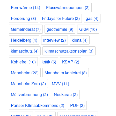
Fernwärme
(14)
Flusswärmepumpen
(2)
Forderung
(3)
Fridays for Future
(2)
gas
(4)
Gemeinderat
(7)
geothermie
(9)
GKM
(10)
Heidelberg
(4)
interview
(2)
klima
(4)
klimaschutz
(4)
klimaschutzaktionsplan
(3)
Kohlefrei
(10)
kritik
(5)
KSAP
(2)
Mannheim
(22)
Mannheim kohlefrei
(3)
Mannheim Zero
(2)
MVV
(11)
Müllverbrennung
(2)
Neckarau
(2)
Pariser Klimaabkommens
(2)
PDF
(2)