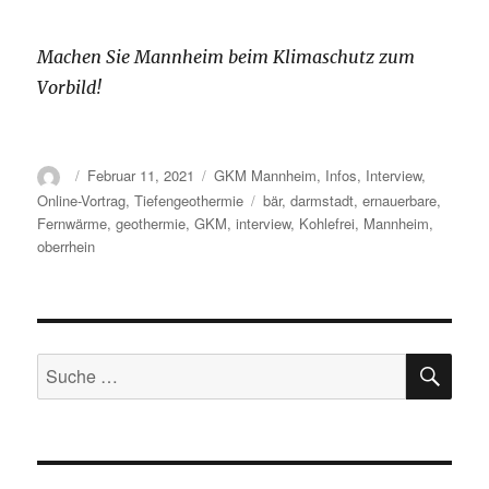
Machen Sie Mannheim beim Klimaschutz zum
Vorbild!
Autor
Veröffentlicht
Kategorien
Februar 11, 2021
GKM Mannheim
,
Infos
,
Interview
,
am
Schlagwörter
Online-Vortrag
,
Tiefengeothermie
bär
,
darmstadt
,
ernauerbare
,
Fernwärme
,
geothermie
,
GKM
,
interview
,
Kohlefrei
,
Mannheim
,
oberrhein
SU
Suche
nach: