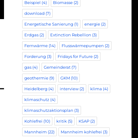
Beispiel
(4)
Biomasse
(2)
download
(7)
Energetische Sanierung
(1)
energie
(2)
Erdgas
(2)
Extinction Rebellion
(3)
Fernwärme
(14)
Flusswärmepumpen
(2)
Forderung
(3)
Fridays for Future
(2)
gas
(4)
Gemeinderat
(7)
geothermie
(9)
GKM
(10)
Heidelberg
(4)
interview
(2)
klima
(4)
klimaschutz
(4)
klimaschutzaktionsplan
(3)
Kohlefrei
(10)
kritik
(5)
KSAP
(2)
Mannheim
(22)
Mannheim kohlefrei
(3)