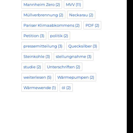
Mannheim Zero
(2)
MVV
(11)
Müllverbrennung
(2)
Neckarau
(2)
Pariser Klimaabkommens
(2)
PDF
(2)
Petition
(3)
politik
(2)
pressemitteilung
(3)
Quecksilber
(3)
Steinkohle
(3)
stellungnahme
(3)
studie
(2)
Unterschriften
(2)
weiterlesen
(5)
Wärmepumpen
(2)
Wärmewende
(1)
öl
(2)