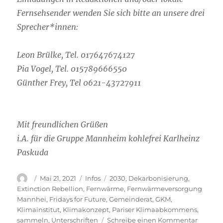
Fernsehsender wenden Sie sich bitte an unsere drei
Sprecher*innen:
Leon Brülke, Tel. 017647674127
Pia Vogel, Tel. 015789666550
Günther Frey, Tel 0621-43727911
Mit freundlichen Grüßen
i.A. für die Gruppe Mannheim kohlefrei Karlheinz
Paskuda
Autor
Veröffentlicht
Kategorien
Schlagwörter
Mai 21, 2021
Infos
2030
,
Dekarbonisierung
,
am
Extinction Rebellion
,
Fernwärme
,
Fernwärmeversorgung
Mannhei
,
Fridays for Future
,
Gemeinderat
,
GKM
,
Klimainstitut
,
Klimakonzept
,
Pariser Klimaabkommens
,
zu
sammeln
,
Unterschriften
Schreibe einen Kommentar