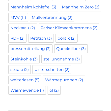
Mannheim kohlefrei
(3)
Mannheim Zero
(2)
MVV
(11)
Müllverbrennung
(2)
Neckarau
(2)
Pariser Klimaabkommens
(2)
PDF
(2)
Petition
(3)
politik
(2)
pressemitteilung
(3)
Quecksilber
(3)
Steinkohle
(3)
stellungnahme
(3)
studie
(2)
Unterschriften
(2)
weiterlesen
(5)
Wärmepumpen
(2)
Wärmewende
(1)
öl
(2)