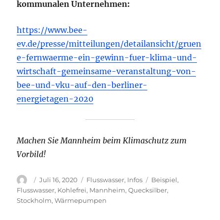
kommunalen Unternehmen
:
https://www.bee-
ev.de/presse/mitteilungen/detailansicht/gruen
e-fernwaerme-ein-gewinn-fuer-klima-und-
wirtschaft-gemeinsame-veranstaltung-von-
bee-und-vku-auf-den-berliner-
energietagen-2020
Machen Sie Mannheim beim Klimaschutz zum
Vorbild!
Autor
Veröffentlicht
Kategorien
Schlagwörter
Juli 16, 2020
Flusswasser
,
Infos
Beispiel
,
am
Flusswasser
,
Kohlefrei
,
Mannheim
,
Quecksilber
,
Stockholm
,
Wärmepumpen