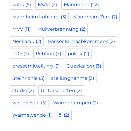
kritik
(5)
KSAP
(2)
Mannheim
(22)
Mannheim kohlefrei
(3)
Mannheim Zero
(2)
MVV
(11)
Müllverbrennung
(2)
Neckarau
(2)
Pariser Klimaabkommens
(2)
PDF
(2)
Petition
(3)
politik
(2)
pressemitteilung
(3)
Quecksilber
(3)
Steinkohle
(3)
stellungnahme
(3)
studie
(2)
Unterschriften
(2)
weiterlesen
(5)
Wärmepumpen
(2)
Wärmewende
(1)
öl
(2)