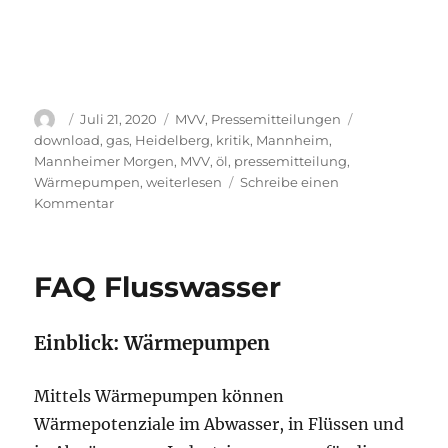
Autor
Veröffentlicht
Kategorien
Schlagwörter
Juli 21, 2020
MVV
,
Pressemitteilungen
am
download
,
gas
,
Heidelberg
,
kritik
,
Mannheim
,
Mannheimer Morgen
,
MVV
,
öl
,
pressemitteilung
,
Wärmepumpen
,
weiterlesen
Schreibe einen
zu
Kommentar
Unsere
Meinung
zum
FAQ Flusswasser
neu
geplanten
MVV
Einblick: Wärmepumpen
Öl
und
Gas
Mittels Wärmepumpen können
Heizwerk
Wärmepotenziale im Abwasser, in Flüssen und
(Mai,2021)