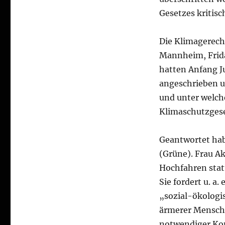
Gesetzes kritis
Die Klimagerecht
Mannheim, Frid
hatten Anfang 
angeschrieben u
und unter welch
Klimaschutzges
Geantwortet hab
(Grüne). Frau Ak
Hochfahren stat
Sie fordert u. 
„sozial-ökologi
ärmerer Mensche
notwendiger Kom