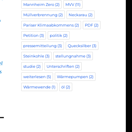
Mannheim Zero
(2)
MVV
(11)
Müllverbrennung
(2)
Neckarau
(2)
“
Pariser Klimaabkommens
(2)
PDF
(2)
Petition
(3)
politik
(2)
pressemitteilung
(3)
Quecksilber
(3)
Steinkohle
(3)
stellungnahme
(3)
el
studie
(2)
Unterschriften
(2)
s
weiterlesen
(5)
Wärmepumpen
(2)
Wärmewende
(1)
öl
(2)