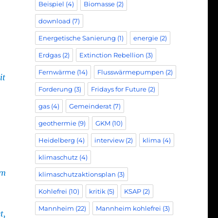
Beispiel
(4)
Biomasse
(2)
download
(7)
Energetische Sanierung
(1)
energie
(2)
Erdgas
(2)
Extinction Rebellion
(3)
Fernwärme
(14)
Flusswärmepumpen
(2)
it
Forderung
(3)
Fridays for Future
(2)
gas
(4)
Gemeinderat
(7)
geothermie
(9)
GKM
(10)
Heidelberg
(4)
interview
(2)
klima
(4)
klimaschutz
(4)
em
klimaschutzaktionsplan
(3)
Kohlefrei
(10)
kritik
(5)
KSAP
(2)
Mannheim
(22)
Mannheim kohlefrei
(3)
t,