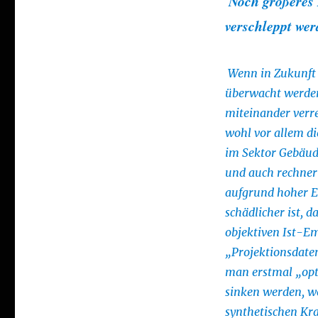
Noch größeres
verschleppt we
Wenn in Zukunft
überwacht werden
miteinander verr
wohl vor allem di
im Sektor Gebäude
und auch rechneri
aufgrund hoher E
schädlicher ist, 
objektiven Ist-Em
„Projektionsdate
man erstmal „opt
sinken werden, w
synthetischen Kra