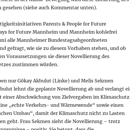
ch gesehen (siehe auch Kommentar unten).
igkeitsinitiativen Parents & People for Future
ays for Future Mannheim und Mannheim kohlefrei
Juni alle Mannheimer Bundestagsabgeordneten
nd gefragt, wie sie zu diesem Vorhaben stehen, und ob
en Voraussetzungen sie dieser Novellierung des
etzes zustimmen würden.
en nur Gökay Akbulut (Linke) und Melis Sekmen
bulut lehnt die geplante Novellierung ab und verlangt e
t einer Abschwächung von Zielvorgaben im Klimaschutz
a. eine „echte Verkehrs- und Wärmewende“ sowie einen
schen Umbau“, damit der Klimaschutz nicht zu Lasten
n geht. Frau Sekmen sieht die Novellierung – trotz
promisse – positiv. Sie betont, dass die