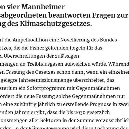
on vier Mannheimer
abgeordneten beantworten Fragen zur
ng des Klimaschutzgesetzes.
nt die Ampelkoalition eine Novellierung des Bundes-
zes, die die bisher geltenden Regeln für das
i Überschreitungen der zulässigen
smengen an Treibhausgasen aufweichen würde. Währen
len Fassung des Gesetzes schon dann, wenn ein einzelne
stgelegte Jahresemissionsmenge überschreitet, das
isterium ein Sofortprogramm mit Gegenmaßnahmen
fordert die neue Fassung solche Gegenmaßnahmen nur
eine zukünftig jährlich zu erstellende Prognose in zwei
nden Jahren ergibt, dass die bis 2030 gesetzlich
ionsmengen aller Sektoren in der Summe voraussichtlic
erden. In der Klima-Bewegung wird diese Lockerung des