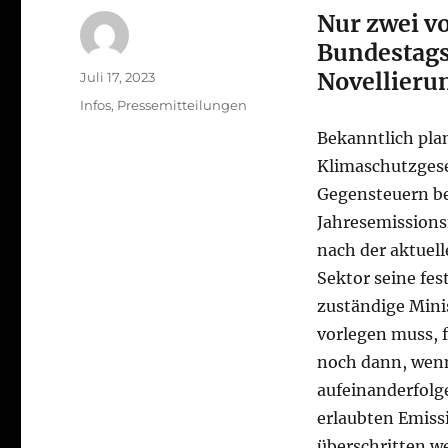
Nur zwei v
Bundestags
Novellieru
Autor
Veröffentlicht
Juli 17, 2023
am
Kategorien
Infos
,
Pressemitteilungen
Bekanntlich pla
Klimaschutzgeset
Gegensteuern be
Jahresemission
nach der aktuel
Sektor seine fe
zuständige Min
vorlegen muss, 
noch dann, wenn 
aufeinanderfolge
erlaubten Emiss
überschritten w