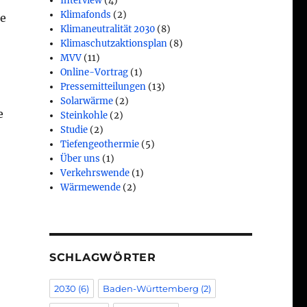
Interview
(4)
Klimafonds
(2)
te
Klimaneutralität 2030
(8)
Klimaschutzaktionsplan
(8)
MVV
(11)
Online-Vortrag
(1)
Pressemitteilungen
(13)
Solarwärme
(2)
e
Steinkohle
(2)
Studie
(2)
Tiefengeothermie
(5)
Über uns
(1)
Verkehrswende
(1)
Wärmewende
(2)
SCHLAGWÖRTER
2030
(6)
Baden-Württemberg
(2)