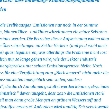
 Risiko, dass notwendige Klimaschutzmaßnahmen
rden
 die Treibhausgas-Emissionen nur noch in der Summe
, können Über- und Unterschreitungen einzelner Sektoren
echnet werden. Die Betreiber dieser Aufweichung wollen dam
e Überschreitungen im Sektor Verkehr (und jetzt wohl auch
) quasi legalisieren, was allerdings die Probleme nicht löst
sch nur so lange gehen wird, wie der Sektor Industrie
nergiepreise unter seinen Emissionsgrenzen bleibt. Noch
dass für eine Verpflichtung zum „Nachsteuern“ nicht mehr die
issionsdaten maßgeblich sein sollen, sondern
n“, die durch Annahmen gestaltet werden können, etwa ind
imistisch“ davon ausgeht, dass 2029 die Emissionen stark
eil man dann große Mengen an grünem Wasserstoff und
ftstoffen erwartet. Außerdem wird unnötig Zeit verschwende