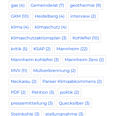
gas
(4)
Gemeinderat
(7)
geothermie
(9)
GKM
(10)
Heidelberg
(4)
interview
(2)
klima
(4)
klimaschutz
(4)
klimaschutzaktionsplan
(3)
Kohlefrei
(10)
kritik
(5)
KSAP
(2)
Mannheim
(22)
Mannheim kohlefrei
(3)
Mannheim Zero
(2)
MVV
(11)
Müllverbrennung
(2)
Neckarau
(2)
Pariser Klimaabkommens
(2)
PDF
(2)
Petition
(3)
politik
(2)
pressemitteilung
(3)
Quecksilber
(3)
Steinkohle
(3)
stellungnahme
(3)