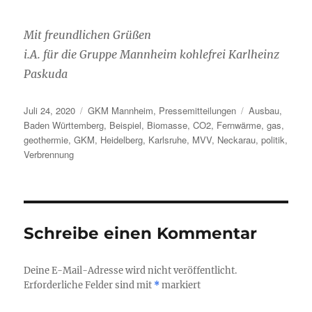
Mit freundlichen Grüßen
i.A. für die Gruppe Mannheim kohlefrei Karlheinz
Paskuda
Veröffentlicht
Kategorien
Schlagwörter
Juli 24, 2020
GKM Mannheim
,
Pressemitteilungen
Ausbau
,
am
Baden Württemberg
,
Beispiel
,
Biomasse
,
CO2
,
Fernwärme
,
gas
,
geothermie
,
GKM
,
Heidelberg
,
Karlsruhe
,
MVV
,
Neckarau
,
politik
,
Verbrennung
Schreibe einen Kommentar
Deine E-Mail-Adresse wird nicht veröffentlicht.
Erforderliche Felder sind mit
*
markiert