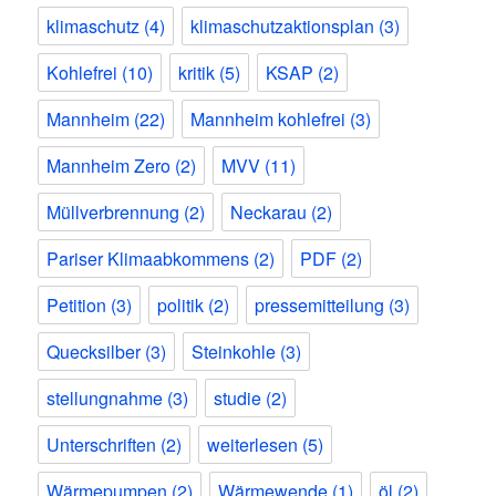
klimaschutz
(4)
klimaschutzaktionsplan
(3)
Kohlefrei
(10)
kritik
(5)
KSAP
(2)
Mannheim
(22)
Mannheim kohlefrei
(3)
Mannheim Zero
(2)
MVV
(11)
Müllverbrennung
(2)
Neckarau
(2)
Pariser Klimaabkommens
(2)
PDF
(2)
Petition
(3)
politik
(2)
pressemitteilung
(3)
Quecksilber
(3)
Steinkohle
(3)
stellungnahme
(3)
studie
(2)
Unterschriften
(2)
weiterlesen
(5)
Wärmepumpen
(2)
Wärmewende
(1)
öl
(2)