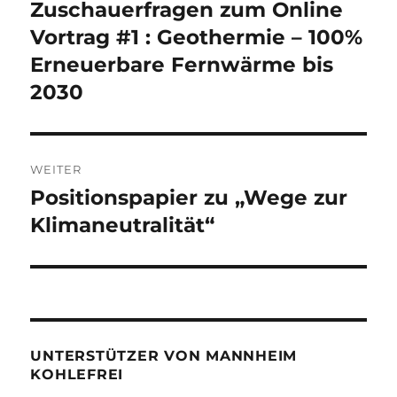
Zuschauerfragen zum Online
Vorheriger
Beitrag:
Vortrag #1 : Geothermie – 100%
Erneuerbare Fernwärme bis
2030
WEITER
Positionspapier zu „Wege zur
Nächster
Beitrag:
Klimaneutralität“
UNTERSTÜTZER VON MANNHEIM
KOHLEFREI