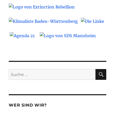
SU
Suche
nach:
WER SIND WIR?