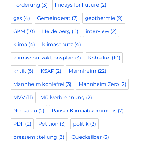
Forderung
(3)
Fridays for Future
(2)
gas
(4)
Gemeinderat
(7)
geothermie
(9)
GKM
(10)
Heidelberg
(4)
interview
(2)
klima
(4)
klimaschutz
(4)
klimaschutzaktionsplan
(3)
Kohlefrei
(10)
kritik
(5)
KSAP
(2)
Mannheim
(22)
Mannheim kohlefrei
(3)
Mannheim Zero
(2)
MVV
(11)
Müllverbrennung
(2)
Neckarau
(2)
Pariser Klimaabkommens
(2)
PDF
(2)
Petition
(3)
politik
(2)
pressemitteilung
(3)
Quecksilber
(3)