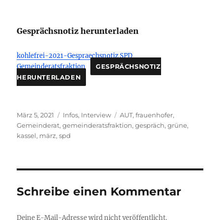
Gesprächsnotiz herunterladen
kohlefrei-2021-Gespraechsnotiz SPD
Gemeinderatsfraktion
GESPRÄCHSNOTIZ
HERUNTERLADEN
Veröffentlicht
Kategorien
Schlagwörter
März 5, 2021
Infos
,
Interview
AUT
,
frauenhofer
,
am
Gemeinderat
,
gemeinderatsfraktion
,
gespräch
,
grüne
,
kassel
,
märz
,
spd
Schreibe einen Kommentar
Deine E-Mail-Adresse wird nicht veröffentlicht.