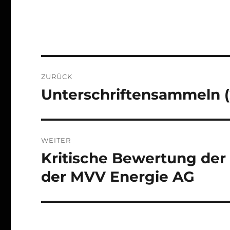
Beitragsnavigation
ZURÜCK
Unterschriftensammeln (
Vorheriger
Beitrag:
WEITER
Kritische Bewertung der
Nächster
Beitrag:
der MVV Energie AG