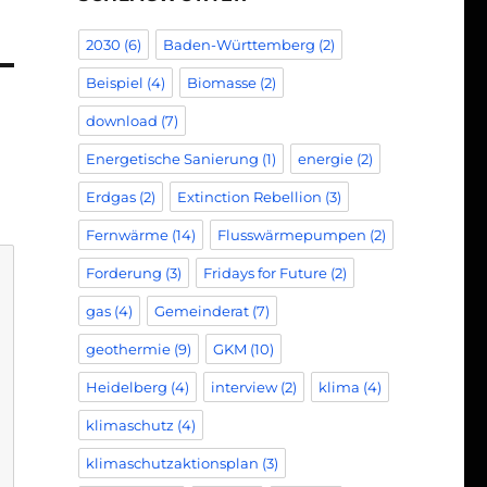
2030
(6)
Baden-Württemberg
(2)
Beispiel
(4)
Biomasse
(2)
download
(7)
Energetische Sanierung
(1)
energie
(2)
Erdgas
(2)
Extinction Rebellion
(3)
Fernwärme
(14)
Flusswärmepumpen
(2)
Forderung
(3)
Fridays for Future
(2)
gas
(4)
Gemeinderat
(7)
geothermie
(9)
GKM
(10)
Heidelberg
(4)
interview
(2)
klima
(4)
klimaschutz
(4)
klimaschutzaktionsplan
(3)