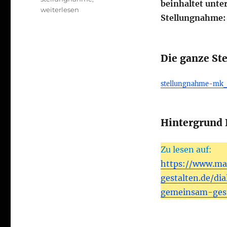
beinhaltet unte
weiterlesen
Stellungnahme:
Die ganze S
stellungnahme-mk_
Hintergrund
Zu lesen auf:
https://www.m
gestalten.de/d
gemeinsam-gest