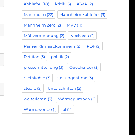
Kohlefrei
(10)
kritik
(5)
KSAP
(2)
Mannheim
(22)
Mannheim kohlefrei
(3)
Mannheim Zero
(2)
MVV
(11)
Müllverbrennung
(2)
Neckarau
(2)
Pariser Klimaabkommens
(2)
PDF
(2)
Petition
(3)
politik
(2)
pressemitteilung
(3)
Quecksilber
(3)
Steinkohle
(3)
stellungnahme
(3)
studie
(2)
Unterschriften
(2)
weiterlesen
(5)
Wärmepumpen
(2)
Wärmewende
(1)
öl
(2)