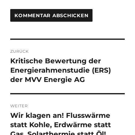
Beitragsnavigation
ZURÜCK
Kritische Bewertung der
Vorheriger
Beitrag:
Energierahmenstudie (ERS)
der MVV Energie AG
WEITER
Wir klagen an! Flusswärme
Nächster
Beitrag:
statt Kohle, Erdwärme statt
Gas, Solarthermie statt Öl!