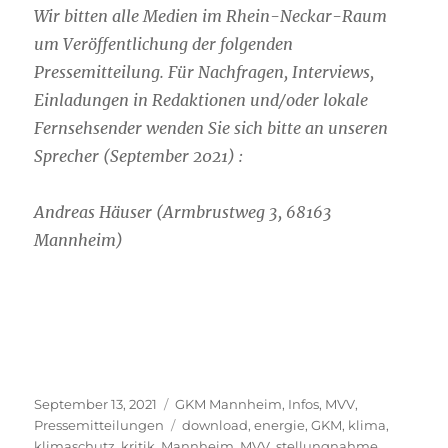
Wir bitten alle Medien im Rhein-Neckar-Raum
um Veröffentlichung der folgenden
Pressemitteilung. Für Nachfragen, Interviews,
Einladungen in Redaktionen und/oder lokale
Fernsehsender wenden Sie sich bitte an unseren
Sprecher (September 2021) :
Andreas Häuser (Armbrustweg 3, 68163
Mannheim)
Veröffentlicht
Kategorien
September 13, 2021
GKM Mannheim
,
Infos
,
MVV
,
am
Schlagwörter
Pressemitteilungen
download
,
energie
,
GKM
,
klima
,
klimaschutz
,
kritik
,
Mannheim
,
MVV
,
stellungnahme
,