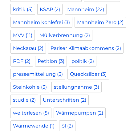
kritik
(5)
KSAP
(2)
Mannheim
(22)
Mannheim kohlefrei
(3)
Mannheim Zero
(2)
MVV
(11)
Müllverbrennung
(2)
Neckarau
(2)
Pariser Klimaabkommens
(2)
PDF
(2)
Petition
(3)
politik
(2)
pressemitteilung
(3)
Quecksilber
(3)
Steinkohle
(3)
stellungnahme
(3)
studie
(2)
Unterschriften
(2)
weiterlesen
(5)
Wärmepumpen
(2)
Wärmewende
(1)
öl
(2)