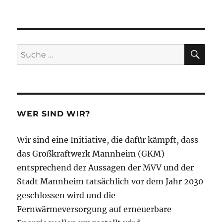
PM
von
Mannheim
kohlefrei
zu
SU
Suche
den
nach:
Hausdurchsuchungen
bei
Mitgliedern
der
Letzten
WER SIND WIR?
Generation
auch
Wir sind eine Initiative, die dafür kämpft, dass
in
Mannheim
das Großkraftwerk Mannheim (GKM)
entsprechend der Aussagen der MVV und der
Stadt Mannheim tatsächlich vor dem Jahr 2030
geschlossen wird und die
Fernwärmeversorgung auf erneuerbare