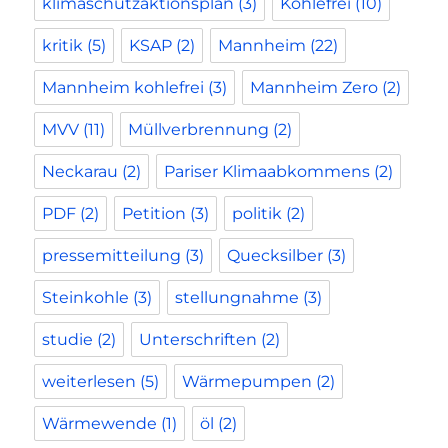
klimaschutzaktionsplan
(3)
Kohlefrei
(10)
kritik
(5)
KSAP
(2)
Mannheim
(22)
Mannheim kohlefrei
(3)
Mannheim Zero
(2)
MVV
(11)
Müllverbrennung
(2)
Neckarau
(2)
Pariser Klimaabkommens
(2)
PDF
(2)
Petition
(3)
politik
(2)
pressemitteilung
(3)
Quecksilber
(3)
Steinkohle
(3)
stellungnahme
(3)
studie
(2)
Unterschriften
(2)
weiterlesen
(5)
Wärmepumpen
(2)
Wärmewende
(1)
öl
(2)