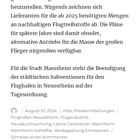
herzustellen. Nirgends zeichnen sich
Lieferanten für die ab 2025 benötigten Mengen
an nachhaltigen Flugtreibstoffe ab. Die Pläne
für spätere Jahre sind damit obsolet,
alternative Antriebe für die Masse der großen
Flieger nirgendwo verfügbar.
Für die Stadt Mannheim steht die Beendigung
der städtischen Subventionen für den
Flughafen in Neuostheim auf der
Tagesordnung.
Autor
Veröffentlicht
Kategorien
Schlagwö
August 10, 2024
Infos
,
Pressemitteilungen
am
Flughafen Neuostheim
,
Flugindustrie
,
Hausdurchsuchung
,
Letzte Generation
,
Mannheim
,
Mannheim kohlefrei
,
Verdoppelung Emissionen
zu
Schreibe einen Kommentar