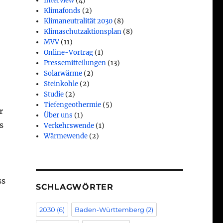
Interview
(4)
Klimafonds
(2)
Klimaneutralität 2030
(8)
Klimaschutzaktionsplan
(8)
MVV
(11)
Online-Vortrag
(1)
Pressemitteilungen
(13)
Solarwärme
(2)
Steinkohle
(2)
Studie
(2)
Tiefengeothermie
(5)
r
Über uns
(1)
s
Verkehrswende
(1)
Wärmewende
(2)
ss
SCHLAGWÖRTER
2030
(6)
Baden-Württemberg
(2)