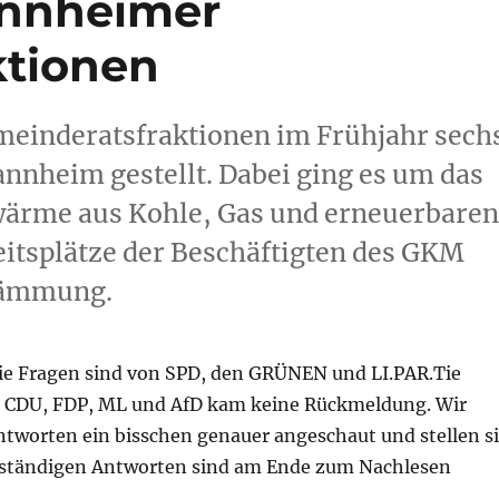
annheimer
ktionen
meinderatsfraktionen im Frühjahr sech
nnheim gestellt. Dabei ging es um das
wärme aus Kohle, Gas und erneuerbare
eitsplätze der Beschäftigten des GKM
dämmung.
ie Fragen sind von SPD, den GRÜNEN und LI.PAR.Tie
CDU, FDP, ML und AfD kam keine Rückmeldung. Wir
ntworten ein bisschen genauer angeschaut und stellen s
ollständigen Antworten sind am Ende zum Nachlesen