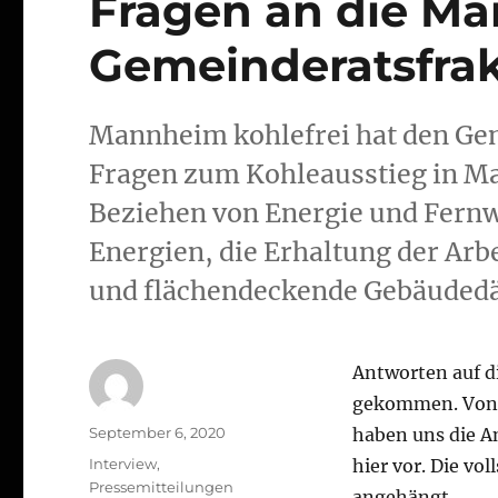
Fragen an die M
Gemeinderatsfra
Mannheim kohlefrei hat den Ge
Fragen zum Kohleausstieg in Ma
Beziehen von Energie und Fern
Energien, die Erhaltung der Arb
und flächendeckende Gebäude
Antworten auf d
gekommen. Von 
Autor
Veröffentlicht
September 6, 2020
haben uns die A
am
Kategorien
Interview
,
hier vor. Die v
Pressemitteilungen
angehängt.