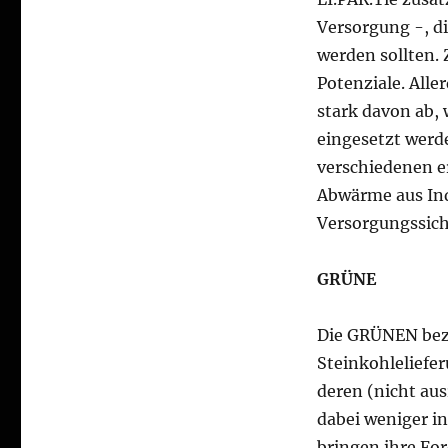
Versorgung -, d
werden sollten. 
Potenziale. All
stark davon ab,
eingesetzt werde
verschiedenen e
Abwärme aus Ind
Versorgungssich
GRÜNE
Die GRÜNEN bezie
Steinkohleliefe
deren (nicht a
dabei weniger in
bringen ihre Fo