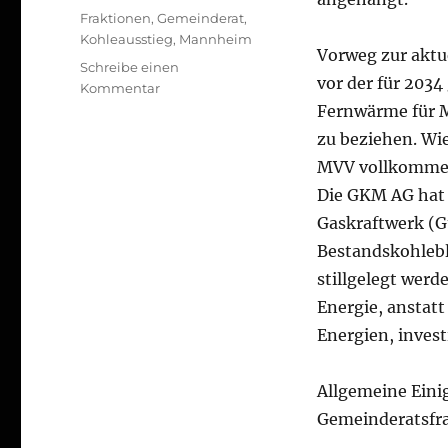
Schlagwörter
Fraktionen
,
Gemeinderat
,
Kohleausstieg
,
Mannheim
Vorweg zur aktue
Schreibe einen
vor der für 2034
zu
Kommentar
Fragen
Fernwärme für M
an
zu beziehen. Wie 
die
MVV vollkommen
Mannheimer
Gemeinderatsfraktionen
Die GKM AG hat 
Gaskraftwerk (G
Bestandskohlebl
stillgelegt werd
Energie, anstat
Energien, invest
Allgemeine Einig
Gemeinderatsfra