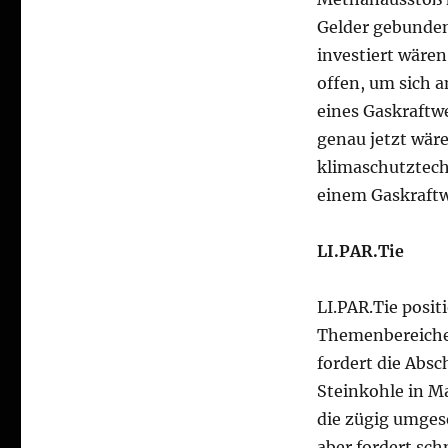
Gelder gebunden,
investiert wären
offen, um sich 
eines Gaskraftw
genau jetzt wäre
klimaschutztech
einem Gaskraft
LI.PAR.Tie
LI.PAR.Tie posit
Themenbereiche, 
fordert die Abs
Steinkohle in M
die zügig umges
aber fordert sch