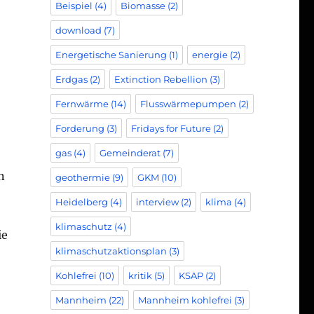
Beispiel
(4)
Biomasse
(2)
download
(7)
Energetische Sanierung
(1)
energie
(2)
Erdgas
(2)
Extinction Rebellion
(3)
Fernwärme
(14)
Flusswärmepumpen
(2)
Forderung
(3)
Fridays for Future
(2)
gas
(4)
Gemeinderat
(7)
n
geothermie
(9)
GKM
(10)
Heidelberg
(4)
interview
(2)
klima
(4)
klimaschutz
(4)
ie
klimaschutzaktionsplan
(3)
Kohlefrei
(10)
kritik
(5)
KSAP
(2)
Mannheim
(22)
Mannheim kohlefrei
(3)