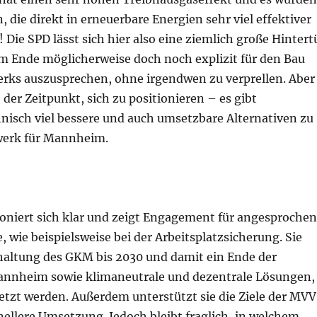
 die direkt in erneuerbare Energien sehr viel effektiver
! Die SPD lässt sich hier also eine ziemlich große Hintert
am Ende möglicherweise doch noch explizit für den Bau
erks auszusprechen, ohne irgendwen zu verprellen. Aber
 der Zeitpunkt, sich zu positionieren – es gibt
nisch viel bessere und auch umsetzbare Alternativen zu
werk für Mannheim.
ioniert sich klar und zeigt Engagement für angesproche
wie beispielsweise bei der Arbeitsplatzsicherung. Sie
chaltung des GKM bis 2030 und damit ein Ende der
annheim sowie klimaneutrale und dezentrale Lösungen,
etzt werden. Außerdem unterstützt sie die Ziele der MVV
nellere Umsetzung. Jedoch bleibt fraglich, in welchem