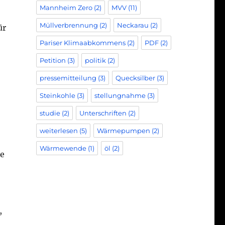
Mannheim Zero
(2)
MVV
(11)
Müllverbrennung
(2)
Neckarau
(2)
ür
Pariser Klimaabkommens
(2)
PDF
(2)
Petition
(3)
politik
(2)
pressemitteilung
(3)
Quecksilber
(3)
Steinkohle
(3)
stellungnahme
(3)
studie
(2)
Unterschriften
(2)
weiterlesen
(5)
Wärmepumpen
(2)
Wärmewende
(1)
öl
(2)
ne
,