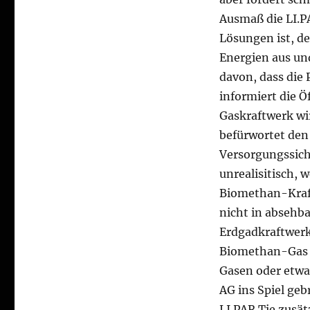
Ausmaß die LI.PA
Lösungen ist, de
Energien aus un
davon, dass die 
informiert die Ö
Gaskraftwerk wir
befürwortet den
Versorgungssiche
unrealisitisch, 
Biomethan-Kraft
nicht in absehba
Erdgadkraftwerk
Biomethan-Gas b
Gasen oder etwa
AG ins Spiel geb
LI.PAR.Tie zusät