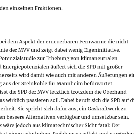
den einzelnen Fraktionen.
t bei dem Aspekt der erneuerbaren Fernwärme die nicht
Linie der MVV und zeigt dabei wenig Eigeninitiative.
 Potenzialstudie zur Erhebung von klimaneutralen
Energiepotenzialen äußert sich die SPD mit großer
erseits wird damit wie auch mit anderen Äußerungen ei
eg aus der Steinkohle für Mannheim befürwortet.
ässt die SPD der MVV letztlich trotzdem die Oberhand
as wirklich passieren soll. Dabei beruft sich die SPD auf d
rheit. Sie spricht sich dafür aus, ein Gaskraftwerk zu
en bessere Alternativen verfügbar und umsetzbar sein.
 wäre jedoch aus klimatechnischer Sicht fatal: Der
at einen sehr hohen Treibhausgaseffekt und es würden