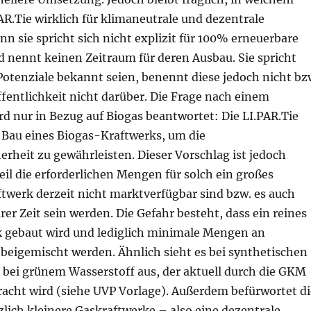
R.Tie wirklich für klimaneutrale und dezentrale
nn sie spricht sich nicht explizit für 100% erneuerbare
d nennt keinen Zeitraum für deren Ausbau. Sie spricht
Potenziale bekannt seien, benennt diese jedoch nicht bz
ffentlichkeit nicht darüber. Die Frage nach einem
d nur in Bezug auf Biogas beantwortet: Die LI.PAR.Tie
 Bau eines Biogas-Kraftwerks, um die
rheit zu gewährleisten. Dieser Vorschlag ist jedoch
weil die erforderlichen Mengen für solch ein großes
werk derzeit nicht marktverfügbar sind bzw. es auch
rer Zeit sein werden. Die Gefahr besteht, dass ein reines
 gebaut wird und lediglich minimale Mengen an
eigemischt werden. Ähnlich sieht es bei synthetischen
 bei grünem Wasserstoff aus, der aktuell durch die GKM
racht wird (siehe UVP Vorlage). Außerdem befürwortet di
zlich kleinere Gaskraftwerke – also eine dezentrale