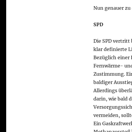
Nun genauer zu 
SPD
Die SPD vertrit
klar definierte 
Bezüglich einer
Fernwärme- und 
Zustimmung. Ein
baldiger Aussti
Allerdings überl
darin, wie bald d
Versorgungssiche
vermeiden, sollt
Ein Gaskraftwerk
Methanausstoß h