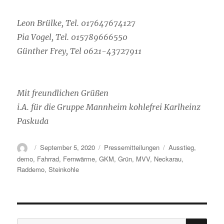
Leon Brülke, Tel. 017647674127
Pia Vogel, Tel. 015789666550
Günther Frey, Tel 0621-43727911
Mit freundlichen Grüßen
i.A. für die Gruppe Mannheim kohlefrei Karlheinz
Paskuda
Autor
Veröffentlicht
Kategorien
Schlagwörter
September 5, 2020
Pressemitteilungen
Ausstieg
,
am
demo
,
Fahrrad
,
Fernwärme
,
GKM
,
Grün
,
MVV
,
Neckarau
,
Raddemo
,
Steinkohle
SU