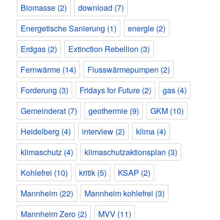
Biomasse
(2)
download
(7)
Energetische Sanierung
(1)
energie
(2)
Erdgas
(2)
Extinction Rebellion
(3)
Fernwärme
(14)
Flusswärmepumpen
(2)
Forderung
(3)
Fridays for Future
(2)
gas
(4)
Gemeinderat
(7)
geothermie
(9)
GKM
(10)
Heidelberg
(4)
interview
(2)
klima
(4)
klimaschutz
(4)
klimaschutzaktionsplan
(3)
Kohlefrei
(10)
kritik
(5)
KSAP
(2)
Mannheim
(22)
Mannheim kohlefrei
(3)
Mannheim Zero
(2)
MVV
(11)