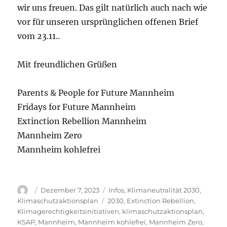
wir uns freuen. Das gilt natürlich auch nach wie
vor für unseren ursprünglichen offenen Brief
vom 23.11..
Mit freundlichen Grüßen
Parents & People for Future Mannheim
Fridays for Future Mannheim
Extinction Rebellion Mannheim
Mannheim Zero
Mannheim kohlefrei
Autor
Veröffentlicht
Kategorien
Dezember 7, 2023
Infos
,
Klimaneutralität 2030
,
am
Schlagwörter
Klimaschutzaktionsplan
2030
,
Extinction Rebellion
,
Klimagerechtigkeitsinitiativen
,
klimaschutzaktionsplan
,
KSAP
,
Mannheim
,
Mannheim kohlefrei
,
Mannheim Zero
,