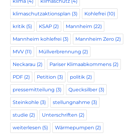
klima
(4)
klimaschutz
(4)
klimaschutzaktionsplan
(3)
Kohlefrei
(10)
kritik
(5)
KSAP
(2)
Mannheim
(22)
Mannheim kohlefrei
(3)
Mannheim Zero
(2)
MVV
(11)
Müllverbrennung
(2)
Neckarau
(2)
Pariser Klimaabkommens
(2)
PDF
(2)
Petition
(3)
politik
(2)
pressemitteilung
(3)
Quecksilber
(3)
Steinkohle
(3)
stellungnahme
(3)
studie
(2)
Unterschriften
(2)
weiterlesen
(5)
Wärmepumpen
(2)