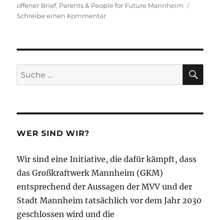
offener Brief
,
Parents & People for Future Mannheim
zu
Schreibe einen Kommentar
Ergänzender
offener
Brief
der
Mannheimer
SU
Suche
Klimagerechtigkeitsinitiativen
nach:
an
die
Stadt
Mannheim
zum
WER SIND WIR?
Klimaschutzaktionsplan
und
Wir sind eine Initiative, die dafür kämpft, dass
zum
Klimaneutralitätsziel
das Großkraftwerk Mannheim (GKM)
2030
entsprechend der Aussagen der MVV und der
Stadt Mannheim tatsächlich vor dem Jahr 2030
geschlossen wird und die