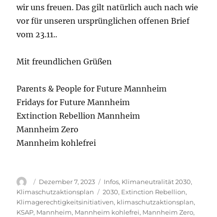
wir uns freuen. Das gilt natürlich auch nach wie
vor für unseren ursprünglichen offenen Brief
vom 23.11..
Mit freundlichen Grüßen
Parents & People for Future Mannheim
Fridays for Future Mannheim
Extinction Rebellion Mannheim
Mannheim Zero
Mannheim kohlefrei
Autor
Veröffentlicht
Kategorien
Dezember 7, 2023
Infos
,
Klimaneutralität 2030
,
am
Schlagwörter
Klimaschutzaktionsplan
2030
,
Extinction Rebellion
,
Klimagerechtigkeitsinitiativen
,
klimaschutzaktionsplan
,
KSAP
,
Mannheim
,
Mannheim kohlefrei
,
Mannheim Zero
,