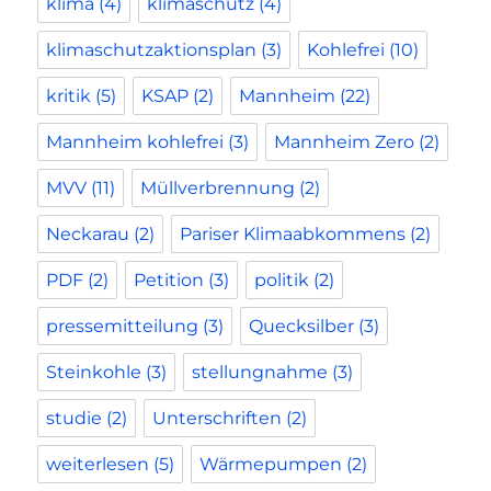
klima
(4)
klimaschutz
(4)
klimaschutzaktionsplan
(3)
Kohlefrei
(10)
kritik
(5)
KSAP
(2)
Mannheim
(22)
Mannheim kohlefrei
(3)
Mannheim Zero
(2)
MVV
(11)
Müllverbrennung
(2)
Neckarau
(2)
Pariser Klimaabkommens
(2)
PDF
(2)
Petition
(3)
politik
(2)
pressemitteilung
(3)
Quecksilber
(3)
Steinkohle
(3)
stellungnahme
(3)
studie
(2)
Unterschriften
(2)
weiterlesen
(5)
Wärmepumpen
(2)