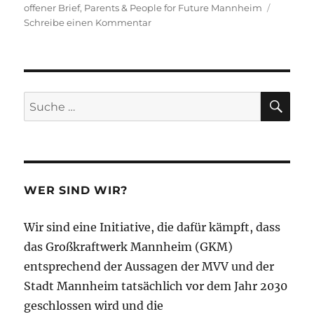
offener Brief
,
Parents & People for Future Mannheim
zu
Schreibe einen Kommentar
Ergänzender
offener
Brief
der
Mannheimer
SU
Suche
Klimagerechtigkeitsinitiativen
nach:
an
die
Stadt
Mannheim
zum
WER SIND WIR?
Klimaschutzaktionsplan
und
Wir sind eine Initiative, die dafür kämpft, dass
zum
Klimaneutralitätsziel
das Großkraftwerk Mannheim (GKM)
2030
entsprechend der Aussagen der MVV und der
Stadt Mannheim tatsächlich vor dem Jahr 2030
geschlossen wird und die