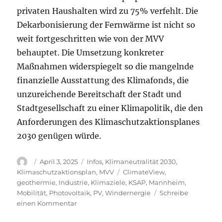
privaten Haushalten wird zu 75% verfehlt. Die
Dekarbonisierung der Fernwärme ist nicht so
weit fortgeschritten wie von der MVV
behauptet. Die Umsetzung konkreter
Maßnahmen widerspiegelt so die mangelnde
finanzielle Ausstattung des Klimafonds, die
unzureichende Bereitschaft der Stadt und
Stadtgesellschaft zu einer Klimapolitik, die den
Anforderungen des Klimaschutzaktionsplanes
2030 genügen würde.
Autor
Veröffentlicht
Kategorien
April 3, 2025
Infos
,
Klimaneutralität 2030
,
am
Schlagwörter
Klimaschutzaktionsplan
,
MVV
ClimateView
,
geothermie
,
Industrie
,
Klimaziele
,
KSAP
,
Mannheim
,
Mobilität
,
Photovoltaik
,
PV
,
Windernergie
Schreibe
zu
einen Kommentar
Wie