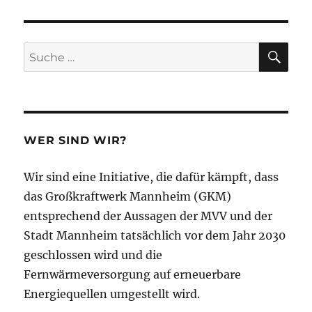
ClimateView
das
Verfehlen
der
SU
Suche
Mannheimer
nach:
Klimaziele
zeigt
WER SIND WIR?
Wir sind eine Initiative, die dafür kämpft, dass
das Großkraftwerk Mannheim (GKM)
entsprechend der Aussagen der MVV und der
Stadt Mannheim tatsächlich vor dem Jahr 2030
geschlossen wird und die
Fernwärmeversorgung auf erneuerbare
Energiequellen umgestellt wird.