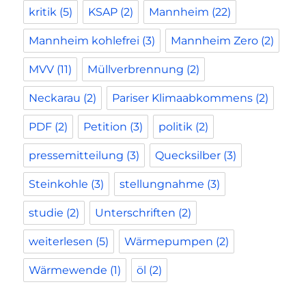
kritik
(5)
KSAP
(2)
Mannheim
(22)
Mannheim kohlefrei
(3)
Mannheim Zero
(2)
MVV
(11)
Müllverbrennung
(2)
Neckarau
(2)
Pariser Klimaabkommens
(2)
PDF
(2)
Petition
(3)
politik
(2)
pressemitteilung
(3)
Quecksilber
(3)
Steinkohle
(3)
stellungnahme
(3)
studie
(2)
Unterschriften
(2)
weiterlesen
(5)
Wärmepumpen
(2)
Wärmewende
(1)
öl
(2)