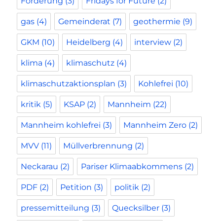
Forderung
(3)
Fridays for Future
(2)
gas
(4)
Gemeinderat
(7)
geothermie
(9)
GKM
(10)
Heidelberg
(4)
interview
(2)
klima
(4)
klimaschutz
(4)
klimaschutzaktionsplan
(3)
Kohlefrei
(10)
kritik
(5)
KSAP
(2)
Mannheim
(22)
Mannheim kohlefrei
(3)
Mannheim Zero
(2)
MVV
(11)
Müllverbrennung
(2)
Neckarau
(2)
Pariser Klimaabkommens
(2)
PDF
(2)
Petition
(3)
politik
(2)
pressemitteilung
(3)
Quecksilber
(3)