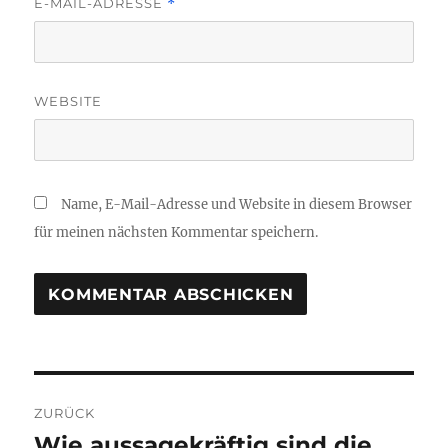
E-MAIL-ADRESSE
*
WEBSITE
Name, E-Mail-Adresse und Website in diesem Browser
für meinen nächsten Kommentar speichern.
Beitragsnavigation
ZURÜCK
Wie aussagekräftig sind die
Vorheriger