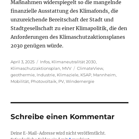
Maßnahmen widerspiegelt so die mangelnde
finanzielle Ausstattung des Klimafonds, die
unzureichende Bereitschaft der Stadt und
Stadtgesellschaft zu einer Klimapolitik, die den
Anforderungen des Klimaschutzaktionsplanes
2030 genügen würde.
Veröffentlicht
Kategorien
April 3, 2025
Infos
,
Klimaneutralität 2030
,
am
Schlagwörter
Klimaschutzaktionsplan
,
MVV
ClimateView
,
geothermie
,
Industrie
,
Klimaziele
,
KSAP
,
Mannheim
,
Mobilität
,
Photovoltaik
,
PV
,
Windernergie
Schreibe einen Kommentar
Deine E-Mail-Adresse wird nicht veröffentlicht.