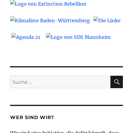
SU
Suche
nach:
WER SIND WIR?