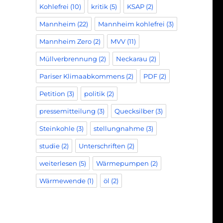
Kohlefrei
(10)
kritik
(5)
KSAP
(2)
Mannheim
(22)
Mannheim kohlefrei
(3)
Mannheim Zero
(2)
MVV
(11)
Müllverbrennung
(2)
Neckarau
(2)
Pariser Klimaabkommens
(2)
PDF
(2)
Petition
(3)
politik
(2)
pressemitteilung
(3)
Quecksilber
(3)
Steinkohle
(3)
stellungnahme
(3)
studie
(2)
Unterschriften
(2)
weiterlesen
(5)
Wärmepumpen
(2)
Wärmewende
(1)
öl
(2)