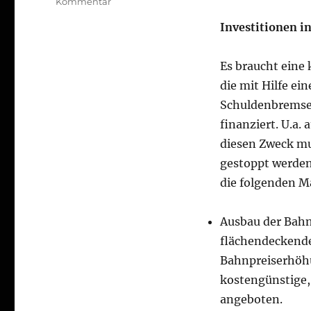
zu
Kommentar
Mannheim
Investitionen i
kohlefrei
Klimaschutz
Forderungen
Es braucht eine
zur
die mit Hilfe e
Bundestagswahl
Schuldenbremse 
finanziert. U.a.
diesen Zweck mu
gestoppt werden
die folgenden 
Ausbau der Bahn
flächendeckende
Bahnpreiserhöh
kostengünstige, 
angeboten.