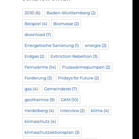
2030
(6)
Baden-Württemberg
(2)
Beispiel
(4)
Biomasse
(2)
download
(7)
Energetische Sanierung
(1)
energie
(2)
Erdgas
(2)
Extinction Rebellion
(3)
Fernwärme
(14)
Flusswärmepumpen
(2)
Forderung
(3)
Fridays for Future
(2)
gas
(4)
Gemeinderat
(7)
geothermie
(9)
GKM
(10)
Heidelberg
(4)
interview
(2)
klima
(4)
klimaschutz
(4)
klimaschutzaktionsplan
(3)