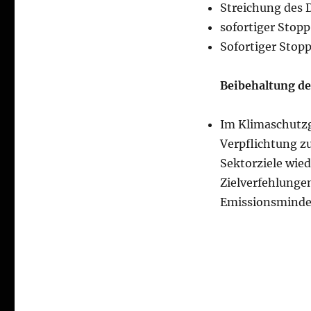
Streichung des D
sofortiger Stop
Sofortiger Stop
Beibehaltung d
Im Klimaschutzg
Verpflichtung z
Sektorziele wie
Zielverfehlunge
Emissionsminder